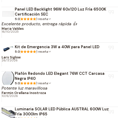
exterior.
Panel LED Backlight 96W 60x120 Luz Fría 6500K
Índice de Reproducción Cromática:
CRI de 80 para
Certificación SEC
una buena definición de los colores.
5.0
1 reseña
Excelente producto, entrega rápida 👍
ESPECIFICACIONES
Maria Valdes
16/10/2025
TÉCNICAS
Kit de Emergencia 3W a 40W para Panel LED
Información Eléctrica
5.0
1 reseña
Lars Siglow
Vatios: 54W
26/7/2026
Equivalencia Vatios: 250W
Plafón Redondo LED Elegant 76W CCT Carcasa
Ahorro Energético: 78%
Negra IP40
Voltaje: 120-277V
5.0
1 reseña
Potente luz maravillosa
Regulable: No
Fermin Orellana Inostroza
10/6/2026
Información Lumínica
Luminaria SOLAR LED Pública AUSTRAL 600W Luz
Flujo Luminoso: 7020 Lm
Fría 3000lm IP65