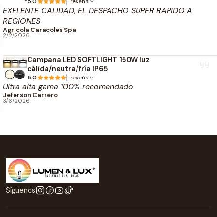
Eficacia Lm: 130 Lm/W
5.0
1 reseña
EXELENTE CALIDAD, EL DESPACHO SUPER RAPIDO A
Temperatura Luz: 6500K
REGIONES
Índice Reproducción Cromática (CRI): 80
Agricola Caracoles Spa
2/2/2026
Ángulo Apertura: 330 grados
Estructura y Dimensiones
Campana LED SOFTLIGHT 150W luz
cálida/neutra/fría IP65
5.0
1 reseña
Casquillo: E40
Ultra alta gama 100% recomendado
Peso del producto: 0,96 Kg
Jeferson Carrero
3/6/2026
Dimensiones: diametro 90 mm, altura 265 mm
Protección y Calidad
Protección IP: IP65 Exterior
Clase de Eficiencia Energética: E
Consumo de energía en modo encendido: 54 kWh /
1000h
Síguenos
Referencia Producto: CORNIP651887B
Código de Barras (EAN): 8435298031887