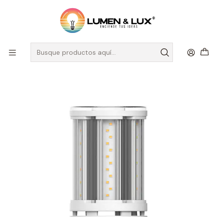
DESPACHO A TODO CHILE
Inicio
Ampolletas, Cintas y Tubos
Ampolletas y Tubos LED
Ampolleta LED Roblan 54W Luz Fría E40 IP65 – Corn