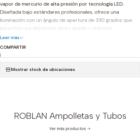
vapor de mercurio de alta presión por tecnología LED.
Diseñada bajo estándares profesionales, ofrece una
iluminación con un ángulo de apertura de 330 grados que
garantiza una dispersión de luz amplia y uniforme.
Leer más
Gracias a su casquillo E40 y su compatibilidad de voltaje
COMPARTIR
multirango (120-277V), es un producto ideal para fábricas,
|
almacenes, industrias, alumbrado público, supermercados y
grandes superficies.
Mostrar stock de ubicaciones
Su construcción robusta cuenta con protección IP65 para
exterior, lo que la hace resistente al agua y al polvo,
permitiendo un funcionamiento óptimo en la intemperie.
CARACTERÍSTICAS
ROBLAN Ampolletas y Tubos
PRINCIPALES
Ver más productos
Reemplazo Directo HID:
Solución perfecta para