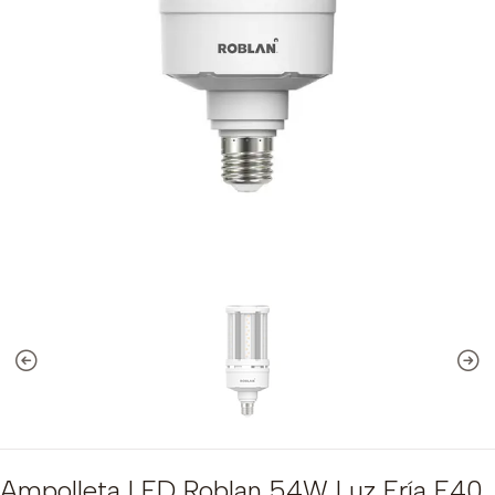
Ampolleta LED Roblan 54W Luz Fría E40