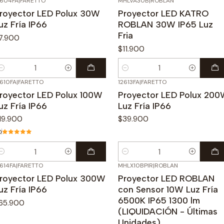
2604FA
|
FARETTO
MHLVA30B
|
ROBLAN
royector LED Polux 30W
Proyector LED KATRO
uz Fría IP66
ROBLAN 30W IP65 Luz
Fria
7.900
$11.900
antidad
Cantidad
2610FA
|
FARETTO
12613FA
|
FARETTO
royector LED Polux 100W
Proyector LED Polux 20
uz Fría IP66
Luz Fría IP66
19.900
$39.900
0
antidad
Cantidad
2614FA
|
FARETTO
MHLX10BPIR
|
ROBLAN
-57%
OFF
royector LED Polux 300W
Proyector LED ROBLAN
uz Fría IP66
con Sensor 10W Luz Fría
6500K IP65 1300 lm
65.900
(LIQUIDACIÓN - Últimas
Unidades)