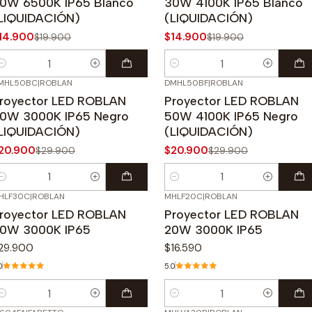
0W 6500K IP65 Blanco
30W 4100K IP65 Blanco
LIQUIDACIÓN)
(LIQUIDACIÓN)
14.900
$14.900
$19.900
$19.900
antidad
Cantidad
MHL50BC
|
ROBLAN
DMHL50BF
|
ROBLAN
30%
OFF
-30%
OFF
royector LED ROBLAN
Proyector LED ROBLAN
0W 3000K IP65 Negro
50W 4100K IP65 Negro
LIQUIDACIÓN)
(LIQUIDACIÓN)
20.900
$20.900
$29.900
$29.900
antidad
Cantidad
HLF30C
|
ROBLAN
MHLF20C
|
ROBLAN
royector LED ROBLAN
Proyector LED ROBLAN
0W 3000K IP65
20W 3000K IP65
29.900
$16.590
0
5.0
antidad
Cantidad