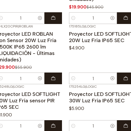
$19.900
$45.900
antidad
Cantidad
HLX20CPIR
|
ROBLAN
175185LG
|
LOGIC
47%
OFF
royector LED ROBLAN
Proyector LED SOFTLIGH
on Sensor 20W Luz Fría
20W Luz Fría IP65 SEC
500K IP65 2600 lm
$4.900
LIQUIDACIÓN - Últimas
nidades)
29.900
$55.900
antidad
Cantidad
75248LG
|
LOGIC
175254LG
|
LOGIC
royector LED SOFTLIGHT
Proyector LED SOFTLIGH
0W Luz Fría sensor PIR
30W Luz Fría IP65 SEC
P65 SEC
$5.900
11.900
antidad
Cantidad