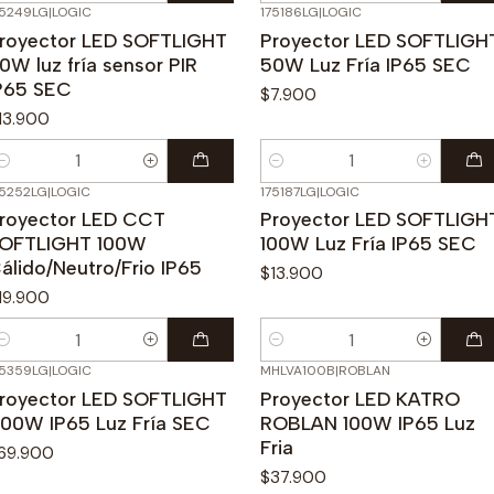
75249LG
|
LOGIC
175186LG
|
LOGIC
royector LED SOFTLIGHT
Proyector LED SOFTLIGH
0W luz fría sensor PIR
50W Luz Fría IP65 SEC
P65 SEC
$7.900
13.900
antidad
Cantidad
75252LG
|
LOGIC
175187LG
|
LOGIC
royector LED CCT
Proyector LED SOFTLIGH
OFTLIGHT 100W
100W Luz Fría IP65 SEC
álido/Neutro/Frio IP65
$13.900
19.900
antidad
Cantidad
75359LG
|
LOGIC
MHLVA100B
|
ROBLAN
royector LED SOFTLIGHT
Proyector LED KATRO
00W IP65 Luz Fría SEC
ROBLAN 100W IP65 Luz
Fria
69.900
$37.900