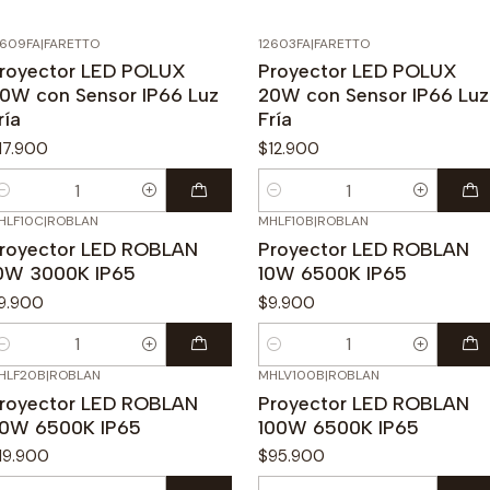
2609FA
|
FARETTO
12603FA
|
FARETTO
royector LED POLUX
Proyector LED POLUX
0W con Sensor IP66 Luz
20W con Sensor IP66 Luz
ría
Fría
17.900
$12.900
antidad
Cantidad
HLF10C
|
ROBLAN
MHLF10B
|
ROBLAN
royector LED ROBLAN
Proyector LED ROBLAN
0W 3000K IP65
10W 6500K IP65
9.900
$9.900
antidad
Cantidad
HLF20B
|
ROBLAN
MHLV100B
|
ROBLAN
royector LED ROBLAN
Proyector LED ROBLAN
0W 6500K IP65
100W 6500K IP65
19.900
$95.900