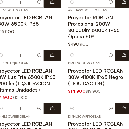
antidad
Cantidad
HLV150B
|
ROBLAN
ARENAX2005K
|
ROBLAN
royector LED ROBLAN
Proyector ROBLAN
50W 6500K IP65
Profesional 200W
30.000lm 5000K IP66
95.900
Óptica 60º
$490.900
antidad
Cantidad
HL10BTC
|
ROBLAN
DMHL30BF
|
ROBLAN
55%
OFF
-25%
OFF
royector LED ROBLAN
Proyector LED ROBLAN
0W Luz Fría 6500K IP65
30W 4100K IP65 Negro
200 lm (LIQUIDACIÓN -
(LIQUIDACIÓN)
ltimas Unidades)
$14.900
$19.900
4.900
$10.900
antidad
Cantidad
MHL30WB
|
ROBLAN
DMHL30WF
|
ROBLAN
25%
OFF
-25%
OFF
royector LED ROBLAN
Proyector LED ROBLAN