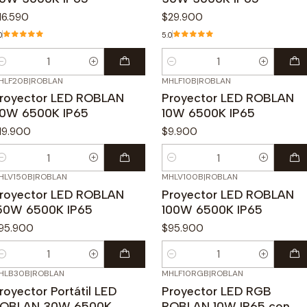
16.590
$29.900
0
5.0
antidad
Cantidad
HLF20B
|
ROBLAN
MHLF10B
|
ROBLAN
royector LED ROBLAN
Proyector LED ROBLAN
0W 6500K IP65
10W 6500K IP65
19.900
$9.900
antidad
Cantidad
HLV150B
|
ROBLAN
MHLV100B
|
ROBLAN
royector LED ROBLAN
Proyector LED ROBLAN
50W 6500K IP65
100W 6500K IP65
95.900
$95.900
antidad
Cantidad
HLB30B
|
ROBLAN
MHLF10RGB
|
ROBLAN
-43%
OFF
royector Portátil LED
Proyector LED RGB
OBLAN 30W 6500K
ROBLAN 10W IP65 con