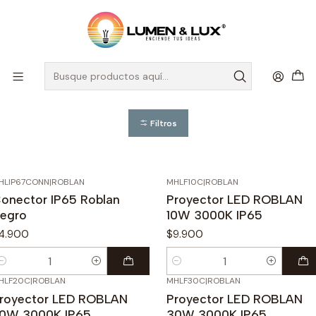
DESPACHO A TODO CHILE
Inicio
ROBLAN Chile
ROBLAN Proyectores LED
ROBLAN Proyectores LED
Filtros
HLIP67CONN
|
ROBLAN
MHLF10C
|
ROBLAN
onector IP65 Roblan
Proyector LED ROBLAN
egro
10W 3000K IP65
4.900
$9.900
antidad
Cantidad
HLF20C
|
ROBLAN
MHLF30C
|
ROBLAN
royector LED ROBLAN
Proyector LED ROBLAN
0W 3000K IP65
30W 3000K IP65