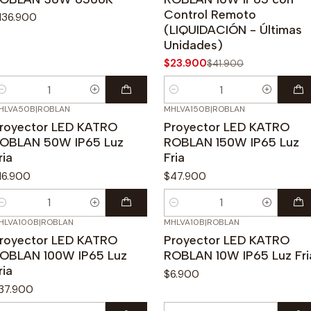
Control Remoto
136.900
(LIQUIDACIÓN - Últimas
Unidades)
$23.900
$41.900
antidad
Cantidad
HLVA50B
|
ROBLAN
MHLVA150B
|
ROBLAN
royector LED KATRO
Proyector LED KATRO
OBLAN 50W IP65 Luz
ROBLAN 150W IP65 Luz
ria
Fria
16.900
$47.900
antidad
Cantidad
HLVA100B
|
ROBLAN
MHLVA10B
|
ROBLAN
royector LED KATRO
Proyector LED KATRO
OBLAN 100W IP65 Luz
ROBLAN 10W IP65 Luz Fri
ria
$6.900
37.900