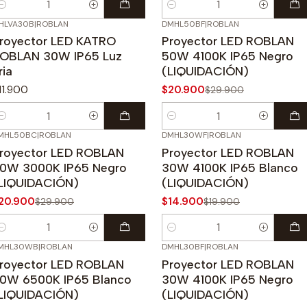
antidad
Cantidad
HLVA30B
|
ROBLAN
DMHL50BF
|
ROBLAN
-30%
OFF
royector LED KATRO
Proyector LED ROBLAN
OBLAN 30W IP65 Luz
50W 4100K IP65 Negro
ria
(LIQUIDACIÓN)
11.900
$20.900
$29.900
antidad
Cantidad
MHL50BC
|
ROBLAN
DMHL30WF
|
ROBLAN
30%
OFF
-25%
OFF
royector LED ROBLAN
Proyector LED ROBLAN
0W 3000K IP65 Negro
30W 4100K IP65 Blanco
LIQUIDACIÓN)
(LIQUIDACIÓN)
20.900
$14.900
$29.900
$19.900
antidad
Cantidad
MHL30WB
|
ROBLAN
DMHL30BF
|
ROBLAN
25%
OFF
-25%
OFF
royector LED ROBLAN
Proyector LED ROBLAN
0W 6500K IP65 Blanco
30W 4100K IP65 Negro
LIQUIDACIÓN)
(LIQUIDACIÓN)