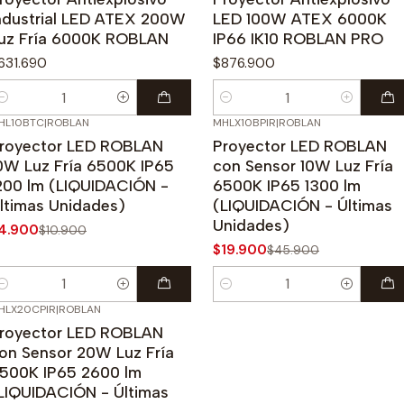
ndustrial LED ATEX 200W
LED 100W ATEX 6000K
uz Fría 6000K ROBLAN
IP66 IK10 ROBLAN PRO
631.690
$876.900
antidad
Cantidad
HL10BTC
|
ROBLAN
MHLX10BPIR
|
ROBLAN
55%
OFF
-57%
OFF
royector LED ROBLAN
Proyector LED ROBLAN
0W Luz Fría 6500K IP65
con Sensor 10W Luz Fría
200 lm (LIQUIDACIÓN -
6500K IP65 1300 lm
ltimas Unidades)
(LIQUIDACIÓN - Últimas
Unidades)
4.900
$10.900
$19.900
$45.900
antidad
Cantidad
HLX20CPIR
|
ROBLAN
47%
OFF
royector LED ROBLAN
on Sensor 20W Luz Fría
500K IP65 2600 lm
LIQUIDACIÓN - Últimas