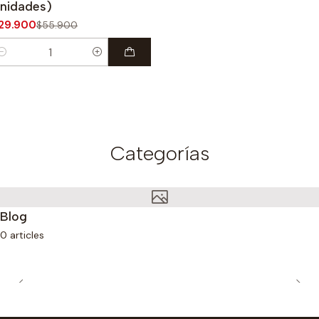
nidades)
29.900
$55.900
antidad
Categorías
Blog
0 articles