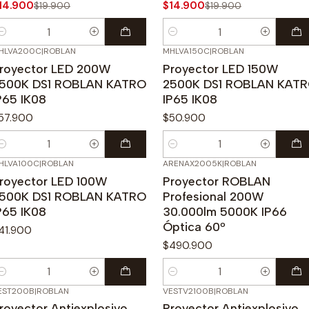
14.900
$14.900
$19.900
$19.900
antidad
Cantidad
HLVA200C
|
ROBLAN
MHLVA150C
|
ROBLAN
royector LED 200W
Proyector LED 150W
500K DS1 ROBLAN KATRO
2500K DS1 ROBLAN KAT
P65 IK08
IP65 IK08
57.900
$50.900
antidad
Cantidad
HLVA100C
|
ROBLAN
ARENAX2005K
|
ROBLAN
royector LED 100W
Proyector ROBLAN
500K DS1 ROBLAN KATRO
Profesional 200W
P65 IK08
30.000lm 5000K IP66
Óptica 60º
41.900
$490.900
antidad
Cantidad
EST200B
|
ROBLAN
VESTV2100B
|
ROBLAN
royector Antiexplosivo
Proyector Antiexplosivo