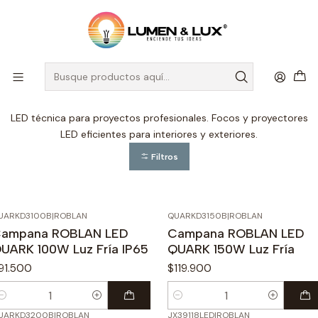
DESPACHO A TODO CHILE
Inicio
Iluminación Técnica
Iluminación Técnica
LED técnica para proyectos profesionales. Focos y proyectores
LED eficientes para interiores y exteriores.
Filtros
UARKD3100B
|
ROBLAN
QUARKD3150B
|
ROBLAN
ampana ROBLAN LED
Campana ROBLAN LED
UARK 100W Luz Fría IP65
QUARK 150W Luz Fría
91.500
$119.900
antidad
Cantidad
UARKD3200B
|
ROBLAN
JX39118LED
|
ROBLAN