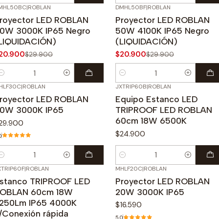
MHL50BC
|
ROBLAN
DMHL50BF
|
ROBLAN
30%
OFF
-30%
OFF
royector LED ROBLAN
Proyector LED ROBLAN
0W 3000K IP65 Negro
50W 4100K IP65 Negro
LIQUIDACIÓN)
(LIQUIDACIÓN)
20.900
$20.900
$29.900
$29.900
antidad
Cantidad
HLF30C
|
ROBLAN
JXTRIP60B
|
ROBLAN
royector LED ROBLAN
Equipo Estanco LED
0W 3000K IP65
TRIPROOF LED ROBLAN
60cm 18W 6500K
29.900
$24.900
0
antidad
Cantidad
XTRIP60F
|
ROBLAN
MHLF20C
|
ROBLAN
stanco TRIPROOF LED
Proyector LED ROBLAN
OBLAN 60cm 18W
20W 3000K IP65
250Lm IP65 4000K
$16.590
/Conexión rápida
5.0