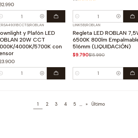
32.990
antidad
Cantidad
ERSA4931BCCTS
|
ROBLAN
LINK5B
|
ROBLAN
-39%
OFF
ownlight y Plafón LED
Regleta LED ROBLAN 7,
OBLAN 20W CCT
6500K 800lm Empalmabl
000K/4000K/5700K con
516mm (LIQUIDACIÓN)
ensor
$9.790
$15.990
23.900
antidad
Cantidad
...
1
2
3
4
5
»
Último