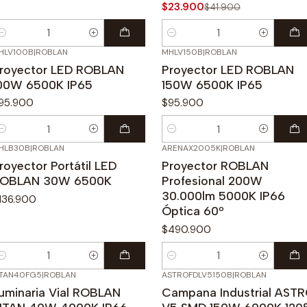
$23.900
$41.900
antidad
Cantidad
HLV100B
|
ROBLAN
MHLV150B
|
ROBLAN
royector LED ROBLAN
Proyector LED ROBLAN
00W 6500K IP65
150W 6500K IP65
95.900
$95.900
antidad
Cantidad
HLB30B
|
ROBLAN
ARENAX2005K
|
ROBLAN
royector Portátil LED
Proyector ROBLAN
OBLAN 30W 6500K
Profesional 200W
30.000lm 5000K IP66
136.900
Óptica 60º
$490.900
antidad
Cantidad
ITAN40FG5
|
ROBLAN
ASTROFDLV5150B
|
ROBLAN
uminaria Vial ROBLAN
Campana Industrial AST