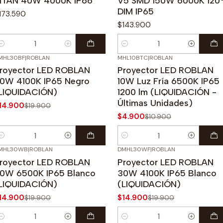
ITAN 40W 4000K IP66
V5 SMD 150W 6000K 120
DIM IP65
173.590
$143.900
antidad
Cantidad
MHL30BF
|
ROBLAN
MHL10BTC
|
ROBLAN
25%
OFF
-55%
OFF
royector LED ROBLAN
Proyector LED ROBLAN
0W 4100K IP65 Negro
10W Luz Fría 6500K IP65
LIQUIDACIÓN)
1200 lm (LIQUIDACIÓN -
Últimas Unidades)
14.900
$19.900
$4.900
$10.900
antidad
Cantidad
MHL30WB
|
ROBLAN
DMHL30WF
|
ROBLAN
25%
OFF
-25%
OFF
royector LED ROBLAN
Proyector LED ROBLAN
0W 6500K IP65 Blanco
30W 4100K IP65 Blanco
LIQUIDACIÓN)
(LIQUIDACIÓN)
14.900
$14.900
$19.900
$19.900
antidad
Cantidad