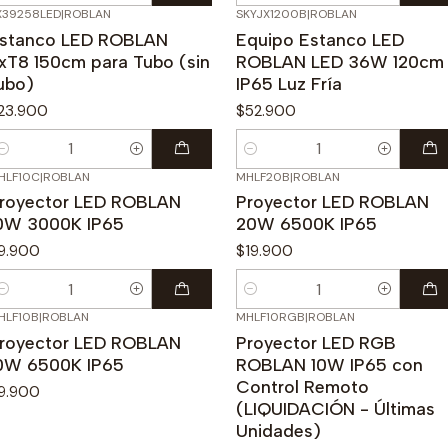
X39258LED
|
ROBLAN
SKYJX1200B
|
ROBLAN
stanco LED ROBLAN
Equipo Estanco LED
xT8 150cm para Tubo (sin
ROBLAN LED 36W 120cm
ubo)
IP65 Luz Fría
23.900
$52.900
antidad
Cantidad
HLF10C
|
ROBLAN
MHLF20B
|
ROBLAN
royector LED ROBLAN
Proyector LED ROBLAN
0W 3000K IP65
20W 6500K IP65
9.900
$19.900
antidad
Cantidad
HLF10B
|
ROBLAN
MHLF10RGB
|
ROBLAN
-43%
OFF
royector LED ROBLAN
Proyector LED RGB
0W 6500K IP65
ROBLAN 10W IP65 con
Control Remoto
9.900
(LIQUIDACIÓN - Últimas
Unidades)