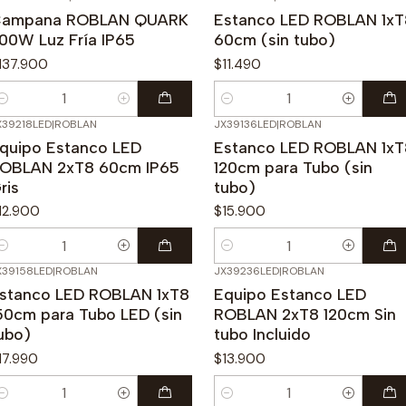
ampana ROBLAN QUARK
Estanco LED ROBLAN 1xT
00W Luz Fría IP65
60cm (sin tubo)
137.900
$11.490
antidad
Cantidad
X39218LED
|
ROBLAN
JX39136LED
|
ROBLAN
quipo Estanco LED
Estanco LED ROBLAN 1xT
OBLAN 2xT8 60cm IP65
120cm para Tubo (sin
ris
tubo)
12.900
$15.900
antidad
Cantidad
X39158LED
|
ROBLAN
JX39236LED
|
ROBLAN
stanco LED ROBLAN 1xT8
Equipo Estanco LED
50cm para Tubo LED (sin
ROBLAN 2xT8 120cm Sin
ubo)
tubo Incluido
17.990
$13.900
antidad
Cantidad