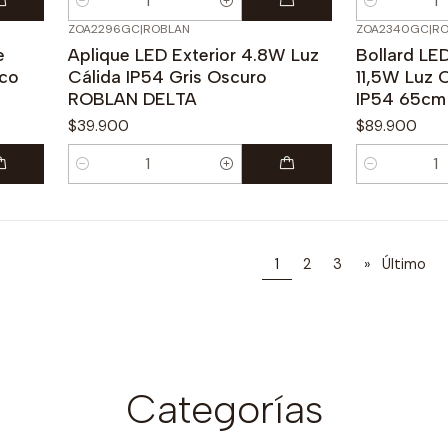
Cantidad
Cantidad
ZOA2296GC
|
ROBLAN
ZOA2340GC
|
RO
e
Aplique LED Exterior 4.8W Luz
Bollard LE
nco
Cálida IP54 Gris Oscuro
11,5W Luz 
ROBLAN DELTA
IP54 65cm
$39.900
$89.900
Cantidad
Cantidad
1
2
3
»
Último
Categorías