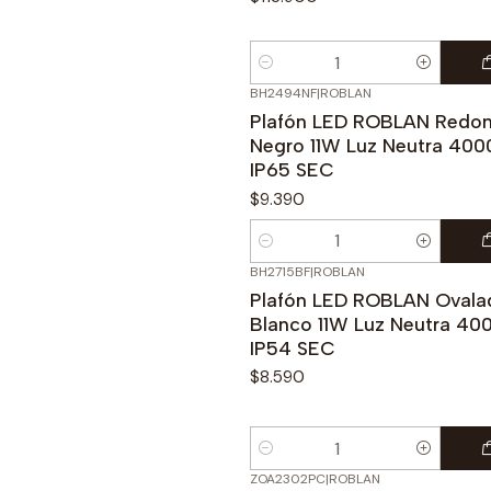
Cantidad
BH2494NF
|
ROBLAN
Plafón LED ROBLAN Redo
Negro 11W Luz Neutra 400
IP65 SEC
$9.390
Cantidad
BH2715BF
|
ROBLAN
Plafón LED ROBLAN Ovala
Blanco 11W Luz Neutra 40
IP54 SEC
$8.590
Cantidad
ZOA2302PC
|
ROBLAN