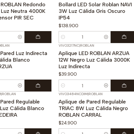
D ROBLAN Redondo
Bollard LED Solar Roblan NAVI
 Luz Neutra 4000K
3W Luz Cálida Gris Oscuro
ensor PIR SEC
IP54
$138.900
Cantidad
OBLAN
VIVO3217NC
|
ROBLAN
Pared Luz Indirecta
Aplique LED ROBLAN ARZUA
lida Blanco
12W Negro Luz Cálida 3000K
RZUA
Luz Indirecta
$39.900
Cantidad
M
|
ROBLAN
VIVO3484NCDIM
|
ROBLAN
 Pared Regulable
Aplique de Pared Regulable
Luz Cálida Blanco
TRIAC 8W Luz Cálida Negro
EDEIRA
ROBLAN CARRAL
$24.900