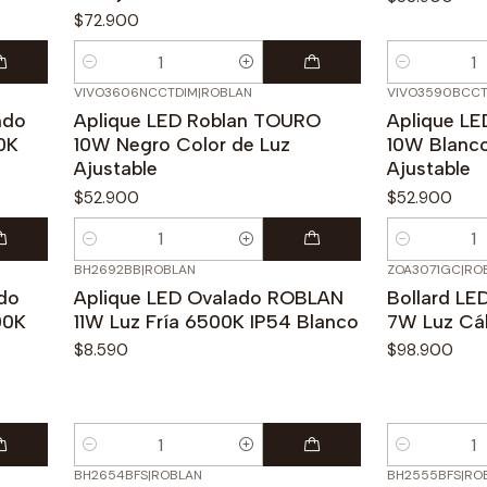
$72.900
Cantidad
Cantidad
VIVO3606NCCTDIM
|
ROBLAN
VIVO3590BCCT
ndo
Aplique LED Roblan TOURO
Aplique L
0K
10W Negro Color de Luz
10W Blanco
Ajustable
Ajustable
$52.900
$52.900
Cantidad
Cantidad
BH2692BB
|
ROBLAN
ZOA3071GC
|
RO
do
Aplique LED Ovalado ROBLAN
Bollard LE
00K
11W Luz Fría 6500K IP54 Blanco
7W Luz Cál
$8.590
$98.900
Cantidad
Cantidad
BH2654BFS
|
ROBLAN
BH2555BFS
|
RO