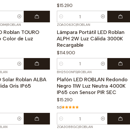
$15.290
Cantidad
DIM
|
ROBLAN
ZOA0063C
|
ROBLAN
ED Roblan TOURO
Lámpara Portátil LED Roblan
 Color de Luz
ALPH 2W Luz Cálida 3000K
Recargable
$114.900
Cantidad
BLAN
BH2500NFS
|
ROBLAN
D Solar Roblan ALBA
Plafón LED ROBLAN Redondo
ida Gris IP65
Negro 11W Luz Neutra 4000K
IP65 con Sensor PIR SEC
$15.290
5.0
Cantidad
BLAN
ZOA3088GC
|
ROBLAN