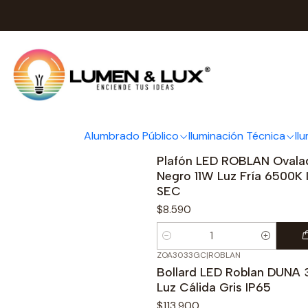
R
Alumbrado Público
Iluminación Técnica
Il
BH2708NB
|
ROBLAN
Plafón LED ROBLAN Ovala
Negro 11W Luz Fría 6500K 
SEC
$8.590
Cantidad
ZOA3033GC
|
ROBLAN
Bollard LED Roblan DUNA
Luz Cálida Gris IP65
$113.900