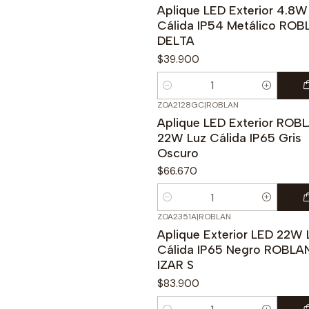
Aplique LED Exterior 4.8W
Cálida IP54 Metálico ROB
DELTA
$39.900
Cantidad
ZOA2128GC
|
ROBLAN
Aplique LED Exterior ROB
22W Luz Cálida IP65 Gris
Oscuro
$66.670
Cantidad
ZOA2351A
|
ROBLAN
Aplique Exterior LED 22W 
Cálida IP65 Negro ROBLA
IZAR S
$83.900