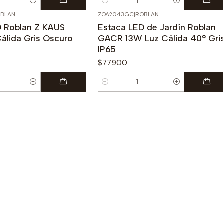
Cantidad
BLAN
ZOA2043GC
|
ROBLAN
D Roblan Z KAUS
Estaca LED de Jardín Roblan
Cálida Gris Oscuro
GACR 13W Luz Cálida 40° Gri
IP65
$77.900
Cantidad