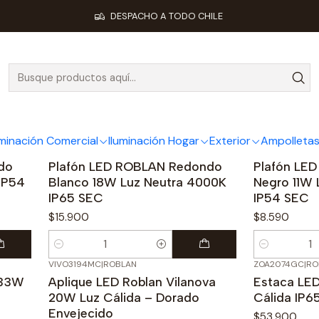
Inicio
ROBLAN Chile
ROBLAN Exterior y Apliques
DESPACHO A TODO CHILE
OBLAN Exterior y Apliqu
uminación Comercial
Iluminación Hogar
Exterior
Ampolletas
BH2647BF
|
ROBLAN
BH2722NF
|
ROBL
do
Plafón LED ROBLAN Redondo
Plafón LE
IP54
Blanco 18W Luz Neutra 4000K
Negro 11W 
IP65 SEC
IP54 SEC
$15.900
$8.590
Cantidad
Cantidad
VIVO3194MC
|
ROBLAN
ZOA2074GC
|
RO
 33W
Aplique LED Roblan Vilanova
Estaca LED
20W Luz Cálida – Dorado
Cálida IP6
Envejecido
$53.900