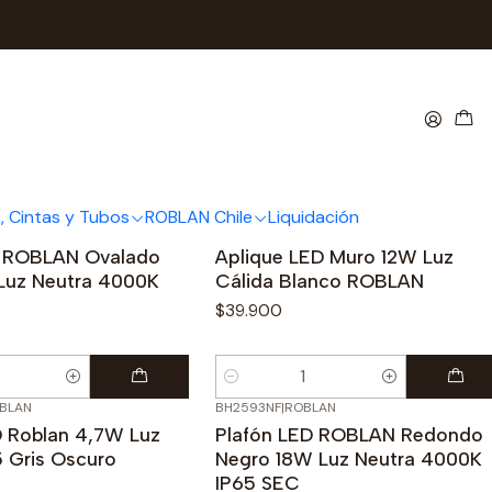
es
, Cintas y Tubos
ROBLAN Chile
Liquidación
AN
VIVO3200BC
|
ROBLAN
D ROBLAN Ovalado
Aplique LED Muro 12W Luz
Luz Neutra 4000K
Cálida Blanco ROBLAN
$39.900
Cantidad
BLAN
BH2593NF
|
ROBLAN
 Roblan 4,7W Luz
Plafón LED ROBLAN Redondo
5 Gris Oscuro
Negro 18W Luz Neutra 4000K
IP65 SEC