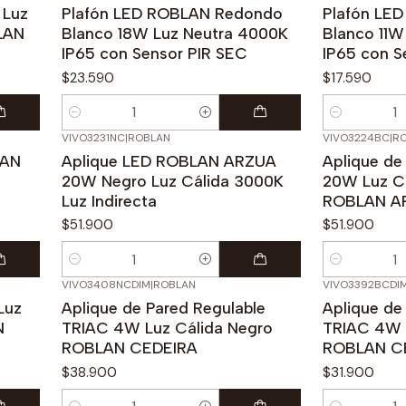
 Luz
Plafón LED ROBLAN Redondo
Plafón LE
LAN
Blanco 18W Luz Neutra 4000K
Blanco 11W
IP65 con Sensor PIR SEC
IP65 con S
$23.590
$17.590
Cantidad
Cantidad
VIVO3231NC
|
ROBLAN
VIVO3224BC
|
R
LAN
Aplique LED ROBLAN ARZUA
Aplique de 
20W Negro Luz Cálida 3000K
20W Luz Cá
Luz Indirecta
ROBLAN A
$51.900
$51.900
Cantidad
Cantidad
VIVO3408NCDIM
|
ROBLAN
VIVO3392BCDI
Luz
Aplique de Pared Regulable
Aplique de
N
TRIAC 4W Luz Cálida Negro
TRIAC 4W 
ROBLAN CEDEIRA
ROBLAN C
$38.900
$31.900