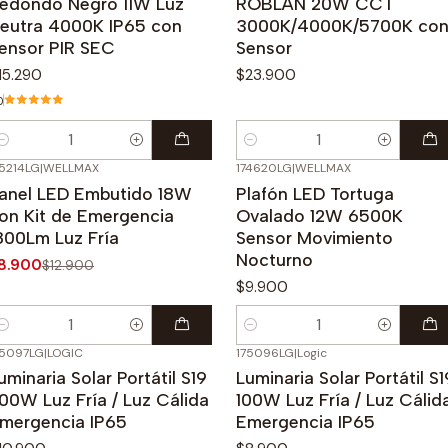
edondo Negro 11W Luz
ROBLAN 20W CCT
eutra 4000K IP65 con
3000K/4000K/5700K co
ensor PIR SEC
Sensor
15.290
$23.900
0
antidad
Cantidad
75214LG
|
WELLMAX
174620LG
|
WELLMAX
31%
OFF
anel LED Embutido 18W
Plafón LED Tortuga
on Kit de Emergencia
Ovalado 12W 6500K
800Lm Luz Fría
Sensor Movimiento
Nocturno
8.900
$12.900
$9.900
antidad
Cantidad
75097LG
|
LOGIC
175096LG
|
Logic
uminaria Solar Portátil S19
Luminaria Solar Portátil S1
00W Luz Fría / Luz Cálida
100W Luz Fría / Luz Cálid
mergencia IP65
Emergencia IP65