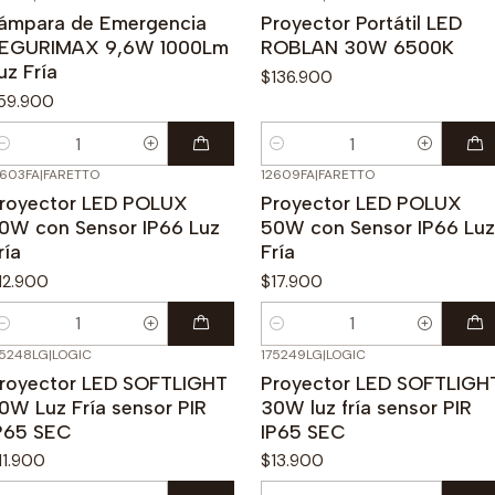
ámpara de Emergencia
Proyector Portátil LED
EGURIMAX 9,6W 1000Lm
ROBLAN 30W 6500K
uz Fría
$136.900
59.900
antidad
Cantidad
2603FA
|
FARETTO
12609FA
|
FARETTO
royector LED POLUX
Proyector LED POLUX
0W con Sensor IP66 Luz
50W con Sensor IP66 Luz
ría
Fría
12.900
$17.900
antidad
Cantidad
75248LG
|
LOGIC
175249LG
|
LOGIC
royector LED SOFTLIGHT
Proyector LED SOFTLIGH
0W Luz Fría sensor PIR
30W luz fría sensor PIR
P65 SEC
IP65 SEC
11.900
$13.900