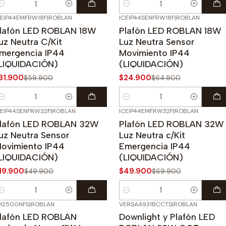
antidad
Cantidad
CEIP44EMFRW18F
|
ROBLAN
ICEIP44SENFRW18F
|
ROBLAN
47%
OFF
-62%
OFF
lafón LED ROBLAN 18W
Plafón LED ROBLAN 18W
uz Neutra C/Kit
Luz Neutra Sensor
mergencia IP44
Movimiento IP44
LIQUIDACIÓN)
(LIQUIDACIÓN)
31.900
$24.900
$59.900
$64.900
antidad
Cantidad
CEIP44SENFRW32F
|
ROBLAN
ICEIP44EMFRW32F
|
ROBLAN
60%
OFF
-29%
OFF
lafón LED ROBLAN 32W
Plafón LED ROBLAN 32W
uz Neutra Sensor
Luz Neutra c/Kit
ovimiento IP44
Emergencia IP44
LIQUIDACIÓN)
(LIQUIDACIÓN)
19.900
$49.900
$49.900
$69.900
antidad
Cantidad
H2500NFS
|
ROBLAN
VERSA4931BCCTS
|
ROBLAN
lafón LED ROBLAN
Downlight y Plafón LED