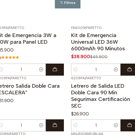
Filtros
011FA
|
FARETTO
FA6009
|
FARETTO
-15%
OFF
it de Emergencia 3W a
Kit de Emergencia
0W para Panel LED
Universal LED 36W
6000mAh 90 Minutos
15.900
$38.900
$45.900
0
antidad
Cantidad
209FA
|
FARETTO
6208FA
|
FARETTO
etrero Salida Doble Cara
Letrero de Salida LED
ESCALERA"
Doble Cara 90 Min
Segurimax Certificación
31.900
SEC
$26.900
antidad
Cantidad
323FA
|
FARETTO
MHLB30B
|
ROBLAN