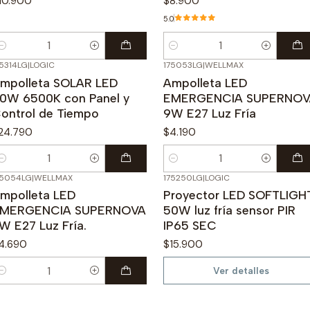
10.900
$8.900
5.0
antidad
Cantidad
75314LG
|
LOGIC
175053LG
|
WELLMAX
mpolleta SOLAR LED
Ampolleta LED
0W 6500K con Panel y
EMERGENCIA SUPERNOV
ontrol de Tiempo
9W E27 Luz Fría
24.790
$4.190
antidad
Cantidad
75054LG
|
WELLMAX
175250LG
|
LOGIC
Agotado
mpolleta LED
Proyector LED SOFTLIGH
MERGENCIA SUPERNOVA
50W luz fría sensor PIR
1W E27 Luz Fría.
IP65 SEC
4.690
$15.900
Ver detalles
antidad