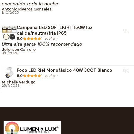
encendido toda la noche
Color de luz:
Luz Neutra
Antonio Riveros Gonzalez
1/10/2025
Construcción
Campana LED SOFTLIGHT 150W luz
Marca:
ROBLAN
cálida/neutra/fría IP65
Tipo:
Downlight LED Slim Empotrado
5.0
1 reseña
Ultra alta gama 100% recomendado
Forma:
Cuadrado
Jeferson Carrero
Material:
Aluminio + Difusor Opal
3/6/2026
Color del aro:
Blanco
Foco LED Riel Monofásico 40W 3CCT Blanco
Protección
5.0
1 reseña
Michelle Verdugo
Grado de protección:
IP20
25/7/2026
Uso exclusivo en interiores.
Dimensiones
Largo:
120 mm
Ancho:
120 mm