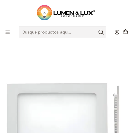
DESPACHO A TODO CHILE
Inicio
Iluminación Comercial
Embutidos a Cielo
Embutido Slim Led Incorporado
Downlight LED Cuadrado ROBLAN 6W Luz Neutra 4000K Aro
Blanco (LIQUIDACIÓN - Últimas Unidades)