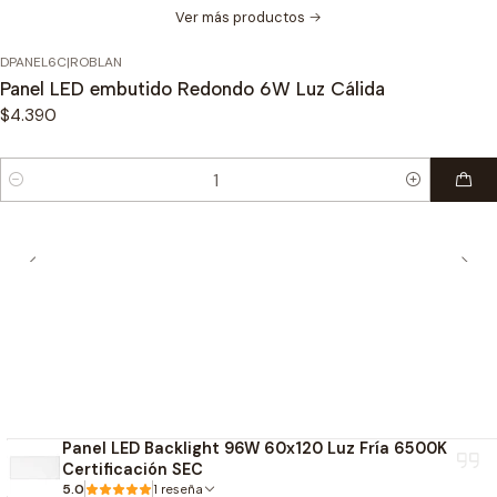
Características principales
Ver más productos
DPANEL6C
|
ROBLAN
Producto en liquidación.
Panel LED embutido Redondo 6W Luz Cálida
Últimas unidades disponibles.
$4.390
Marca ROBLAN.
Potencia:
6W
.
Flujo luminoso:
420 lm
.
Cantidad
Temperatura de color:
4000K
.
Luz Neutra.
Diseño Slim ultradelgado.
Aro color
Blanco
.
Tecnología LED integrada.
Bajo consumo energético.
Encendido instantáneo.
Beneficios
Panel LED Backlight 96W 60x120 Luz Fría 6500K
Certificación SEC
Iluminación uniforme y confortable.
5.0
1 reseña