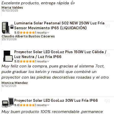
Excelente producto, entrega rápida 👍
Excelente eficiencia energética.
Maria Valdes
Diseño moderno y elegante.
16/10/2025
Perfil ultradelgado.
Bajo consumo eléctrico.
Luminaria Solar Peatonal S02 NEW 250W Luz Fría
Sensor Movimiento IP65 (LIQUIDACIÓN)
Fácil instalación.
5.0
1 reseña
Larga vida útil.
Claudio Alberto Bustos Cáceres
25/7/2026
Bajo mantenimiento.
Proyector Solar LED EcoLuz Plus 150W Luz Cálida /
Especificaciones Técnicas
Luz Neutra / Luz Fría IP66
5.0
1 reseña
Información eléctrica
Muy feliz con la compra, pues gracias al sistema 7cct,
pude graduar los kelvin y resultó que combiné un
Potencia:
6W
proyector con las piedras decorativas rosadas y el otro
Voltaje:
100-240V AC
proyector, con los muro amarillo del jardín. Por otro lado,
Monica Mendez
6/12/2025
se ve de muy buena calidad el material. La iluminación de
Información lumínica
150 w con los lúmenes del producto son una
combinación de maravilla. Claramente vamos a comprar
Proyector Solar LED EcoLuz 30W Luz Fría IP66
Flujo luminoso:
420 lm
más!
5.0
1 reseña
Temperatura de color:
4000K
Muy buen producto 100% recomendable .permanece