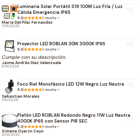
Excelente disipación térmica.
Luminaria Solar Portátil S19 100W Luz Fría / Luz
Alta durabilidad.
Cálida Emergencia IP65
Compatible con cintas LED y módulos LED de 24V.
5.0
1 reseña
Maria Del Pilar Fernandez
Funcionamiento confiable y continuo.
17/6/2025
Especificaciones Técnicas
Proyector LED ROBLAN 30W 3000K IP65
5.0
Información eléctrica
1 reseña
Cumple con su descripción.
Jaime Andrés Díaz Valenzuela
Potencia:
100W
5/8/2026
Voltaje de entrada:
90–264V AC
Frecuencia:
50/60Hz
Foco Riel Monofásico LED 12W Negro Luz Neutra
Voltaje de salida:
24V DC
5.0
1 reseña
Corriente de salida:
4,17 A
Sebastian Morales
1/8/2026
Construcción
Plafón LED ROBLAN Redondo Negro 11W Luz Neutra
4000K IP65 con Sensor PIR SEC
Marca:
ROBLAN
5.0
1 reseña
Tipo:
Driver LED / Fuente de Alimentación
Ximena Oyarzn Cayo
21/4/2025