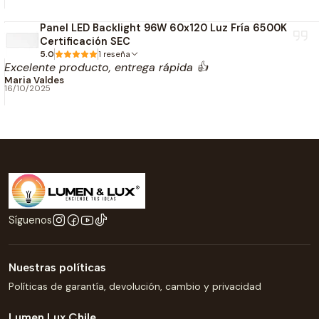
Diseño sellado para exterior.
Panel LED Backlight 96W 60x120 Luz Fría 6500K
Protección
Certificación SEC
5.0
1 reseña
Protección:
IP67
Excelente producto, entrega rápida 👍
Apto para uso interior y exterior.
Maria Valdes
16/10/2025
Resistente al agua y al polvo.
Aplicaciones recomendadas
Cintas LED 24V.
Perfiles LED.
Iluminación arquitectónica.
Iluminación decorativa.
Síguenos
Letras corporativas.
Vitrinas.
Nuestras políticas
Muebles.
Políticas de garantía, devolución, cambio y privacidad
Jardines.
Terrazas.
Lumen Lux Chile