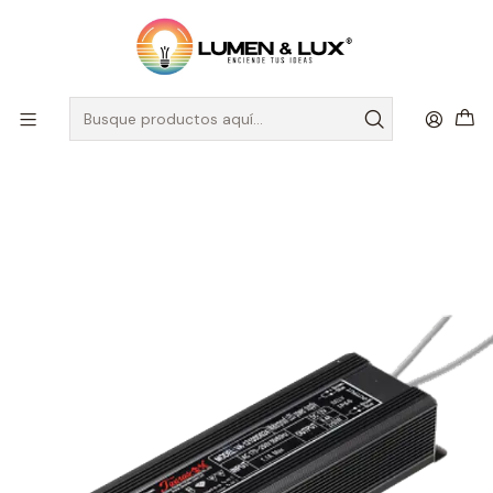
DESPACHO A TODO CHILE
Inicio
Ampolletas, Cintas y Tubos
Fuente Poder Exterior
Driver LED ROBLAN 100W 24V DC IP67 Exterior (LIQUIDACIÓN -
Últimas Unidades)