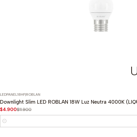
U
LEDPANEL18HF
|
ROBLAN
-59%
OFF
Downlight Slim LED ROBLAN 18W Luz Neutra 4000K (LIQ
$4.900
$11.900
Cantidad