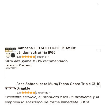
iciente.
ía de los portalámparas E27.
 luminarias con un solo kit.
o/calidad.
Campana LED SOFTLIGHT 150W luz
iones Técnicas
cálida/neutra/fría IP65
5.0
1 reseña
Ultra alta gama 100% recomendado
éctrica
Jeferson Carrero
3/6/2026
W
0W
Foco Sobrepuesto Muro/Techo Cobre Triple GU10
Dirigible
5.0
2 reseñas
Excelente servicio, el producto tuvo un problema y la
mínica
empresa lo solucionó de forma inmediata. 100%