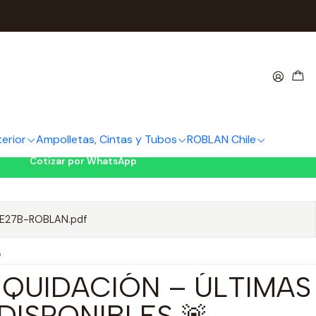
5W E27 Luz Fría 6500K (LIQUIDACIÓN)
 LED Esféricas ROBLAN 5W E27 Luz
UIDACIÓN)
egar al Carro
Cotizar
terior
Ampolletas, Cintas y Tubos
ROBLAN Chile
Cotizar por WhatsApp
E27B-ROBLAN.pdf
O
LIQUIDACIÓN – ÚLTIMAS
DISPONIBLES 🚨