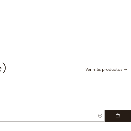
icas principales
W
.
0W
.
d:
400 lm
.
00 lm
.
500K
.
e)
Ver más productos
°
.
o.
gía.