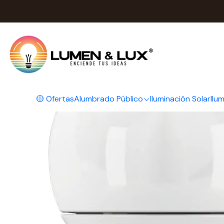
Inicio
Ampolletas, Cintas y Tubos
🟡 Ofertas
Alumbrado Público
Iluminación Solar
Ilu