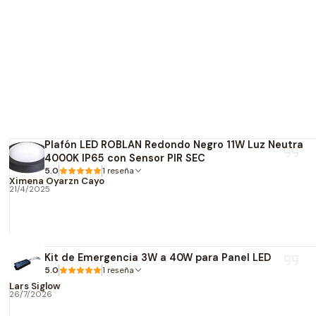
Iluminación uniforme y ef
Fácil instalación.
Compatible con la mayor
Ideal para renovar varias
Bajo mantenimiento.
Larga vida útil.
Excelente relación preci
Plafón LED ROBLAN Redondo Negro 11W Luz Neutra
Especificac
4000K IP65 con Sensor PIR SEC
5.0
1 reseña
Ximena Oyarzn Cayo
Información el
21/4/2025
Potencia por unidad:
5
Potencia total del kit:
2
Voltaje:
175–250V AC
Kit de Emergencia 3W a 40W para Panel LED
5.0
1 reseña
Base:
E27
Lars Siglow
26/7/2026
Información lu